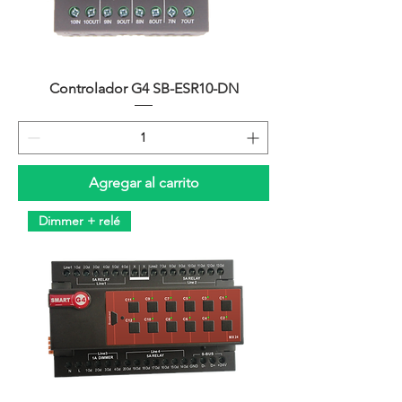
Controlador G4 SB-ESR10-DN
Agregar al carrito
Dimmer + relé