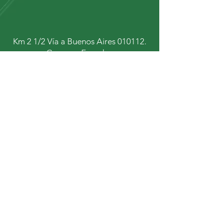
Km 2 1/2 Vía a Buenos Aires 010112.
Cuenca - Ecuador.
+593 9 67934431
+593 9 92447472
Mantente al tanto de
nuestras noticias y
novedades
Subscribirse