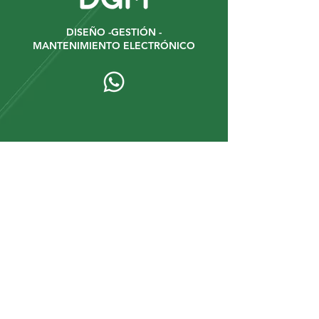
DISEÑO -GESTIÓN -
MANTENIMIENTO ELECTRÓNICO
Km 2 1/2 Vía a Buenos Aires 010112.
Cuenca - Ecuador.
+593 9 67934431
+593 9 92447472
Mantente al tanto de