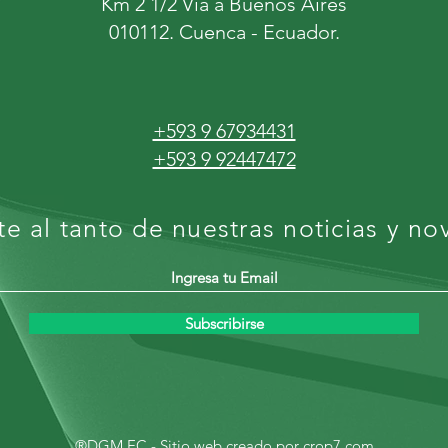
Km 2 1/2 Vía a Buenos Aires
010112. Cuenca - Ecuador.
+593 9 67934431
+593 9 92447472
e al tanto de nuestras noticias y n
Subscribirse
®DGM.EC - Sitio web creado por
crop7.com