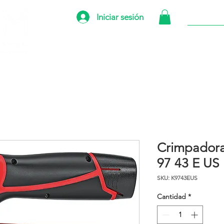
Iniciar sesión
INICIO
TIE
Crimpadora
97 43 E US
SKU: K9743EUS
Cantidad
*