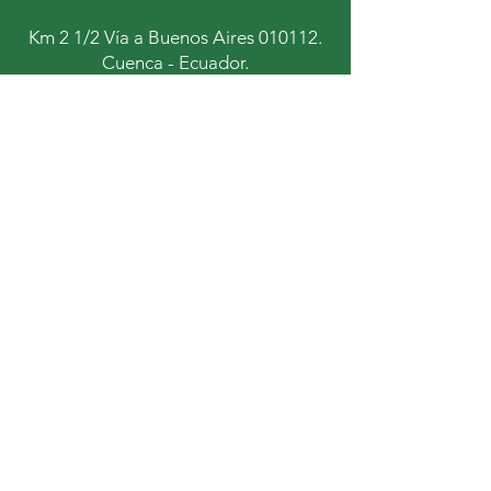
Km 2 1/2 Vía a Buenos Aires 010112.
Cuenca - Ecuador.
+593 9 67934431
+593 9 92447472
Mantente al tanto de
nuestras noticias y
novedades
Subscribirse