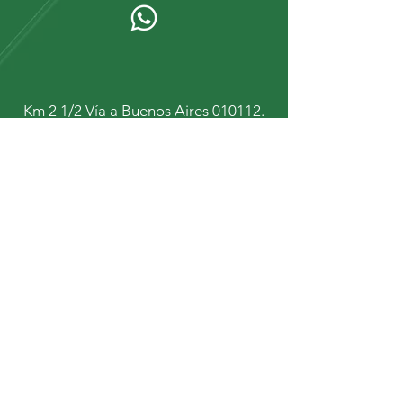
Km 2 1/2 Vía a Buenos Aires 010112.
Cuenca - Ecuador.
+593 9 67934431
+593 9 92447472
Mantente al tanto de
nuestras noticias y
novedades